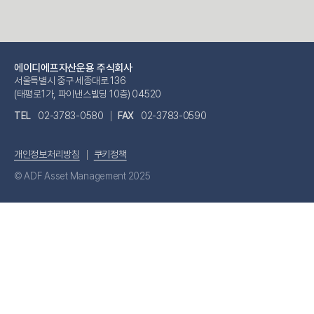
에이디에프자산운용 주식회사
서울특별시 중구 세종대로 136
(태평로1가, 파이낸스빌딩 10층) 04520
TEL
02-3783-0580
FAX
02-3783-0590
개인정보처리방침
쿠키정책
© ADF Asset Management 2025