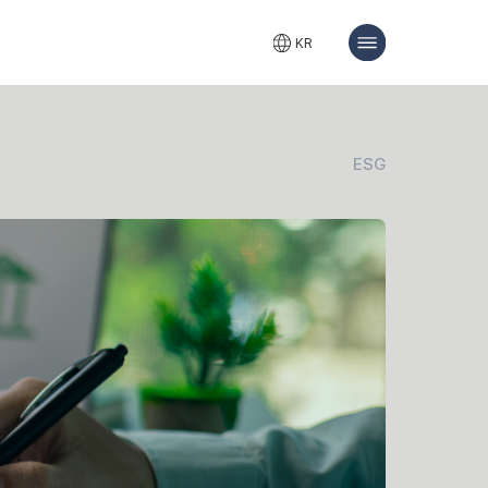
전
KR
체
매
뉴
ESG